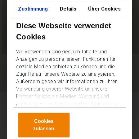
Zustimmung
Details
Über Cookies
Diese Webseite verwendet
Cookies
Wir verwenden Cookies, um Inhalte und
Anzeigen zu personalisieren, Funktionen für
soziale Medien anbieten zu können und die
Zugriffe auf unsere Website zu analysieren.
Außerdem geben wir Informationen zu Ihrer
Verwendung unserer Website an unsere
Partner für soziale Medien, Werbung und
© 2026 KHB Personalmanagement GmbH |
Downloads
|
Impressum
|
Analysen weiter. Unsere Partner führen diese
Datenschutz
Informationen möglicherweise mit weiteren
Daten zusammen, die Sie ihnen bereitgestellt
Cookies
haben oder die sie im Rahmen Ihrer Nutzung
zulassen
der Dienste gesammelt haben.