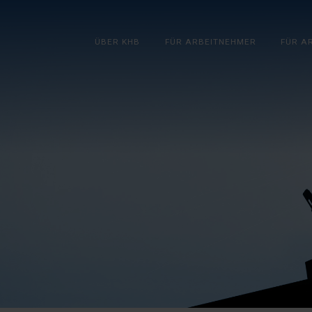
ÜBER KHB
FÜR ARBEITNEHMER
FÜR A