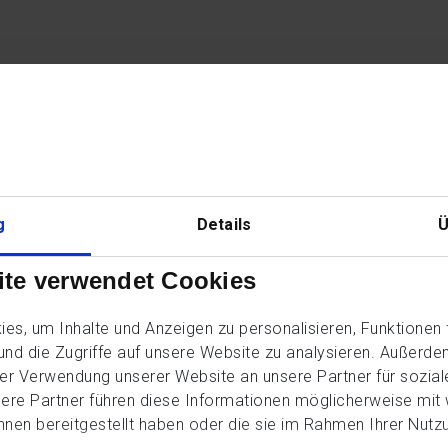
aufmännische Berufe
aufmännischer
itarbeiter (m/w/d)
g
Details
Ü
ackoffice
ite verwendet Cookies
es, um Inhalte und Anzeigen zu personalisieren, Funktionen 
Castrop-Rauxel
und die Zugriffe auf unsere Website zu analysieren. Außerd
14,69 € – 19,75 €/Std.
rer Verwendung unserer Website an unsere Partner für sozia
Vollzeit
sere Partner führen diese Informationen möglicherweise mit
hnen bereitgestellt haben oder die sie im Rahmen Ihrer Nutz
ab sofort