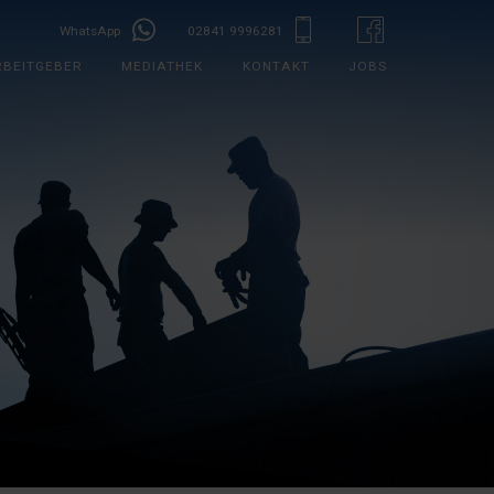
WhatsApp
02841 9996281
RBEITGEBER
MEDIATHEK
KONTAKT
JOBS