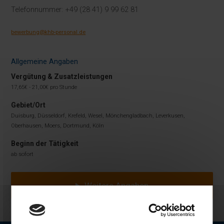
Telefonnummer: +49 (28 41) 9 99 62 81
bewerbung@khb-personal.de
Allgemeine Angaben
Vergütung & Zusatzleistungen
17,65€ - 21,00€ pro Stunde
Gebiet/Ort
Duisburg, Düsseldorf, Krefeld, Wesel, Mönchengladbach, Leverkusen,
Oberhausen, Moers, Dortmund, Köln
Beginn der Tätigkeit
ab sofort
Weitere Angaben