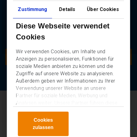
Zustimmung
Details
Über Cookies
Jetzt online Bewerben
Diese Webseite verwendet
Nutzen Sie den direkten Weg und bewerben Sie sich über unser
Cookies
Online-Formular.
Wir verwenden Cookies, um Inhalte und
Zum Bewerbungsformular
Anzeigen zu personalisieren, Funktionen für
soziale Medien anbieten zu können und die
Zugriffe auf unsere Website zu analysieren.
Oder gehen sie zur
Stellenübersicht
Außerdem geben wir Informationen zu Ihrer
Verwendung unserer Website an unsere
Partner für soziale Medien, Werbung und
© 2026 KHB Personalmanagement GmbH |
Downloads
|
Impressum
|
Analysen weiter. Unsere Partner führen diese
Datenschutz
Informationen möglicherweise mit weiteren
Daten zusammen, die Sie ihnen bereitgestellt
Cookies
haben oder die sie im Rahmen Ihrer Nutzung
zulassen
der Dienste gesammelt haben.